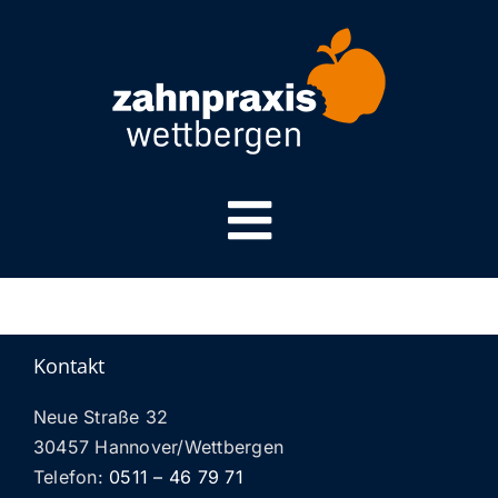
Zum
Inhalt
springen
Toggle
START
Navigation
BEHANDLUNGSSPEKTRUM
Kontakt
PRAXIS
Neue Straße 32
30457 Hannover/Wettbergen
SERVICE
Telefon:
0511 – 46 79 71